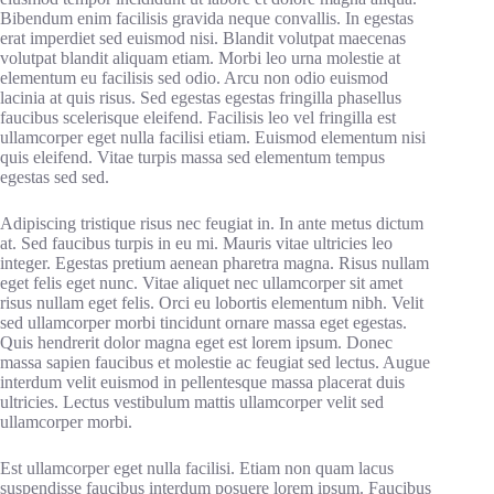
Bibendum enim facilisis gravida neque convallis. In egestas
erat imperdiet sed euismod nisi. Blandit volutpat maecenas
volutpat blandit aliquam etiam. Morbi leo urna molestie at
elementum eu facilisis sed odio. Arcu non odio euismod
lacinia at quis risus. Sed egestas egestas fringilla phasellus
faucibus scelerisque eleifend. Facilisis leo vel fringilla est
ullamcorper eget nulla facilisi etiam. Euismod elementum nisi
quis eleifend. Vitae turpis massa sed elementum tempus
egestas sed sed.
Adipiscing tristique risus nec feugiat in. In ante metus dictum
at. Sed faucibus turpis in eu mi. Mauris vitae ultricies leo
integer. Egestas pretium aenean pharetra magna. Risus nullam
eget felis eget nunc. Vitae aliquet nec ullamcorper sit amet
risus nullam eget felis. Orci eu lobortis elementum nibh. Velit
sed ullamcorper morbi tincidunt ornare massa eget egestas.
Quis hendrerit dolor magna eget est lorem ipsum. Donec
massa sapien faucibus et molestie ac feugiat sed lectus. Augue
interdum velit euismod in pellentesque massa placerat duis
ultricies. Lectus vestibulum mattis ullamcorper velit sed
ullamcorper morbi.
Est ullamcorper eget nulla facilisi. Etiam non quam lacus
suspendisse faucibus interdum posuere lorem ipsum. Faucibus