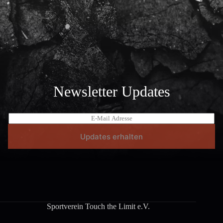
Newsletter Updates
E
-
M
Updates erhalten
a
i
l
*
Sportverein Touch the Limit e.V.