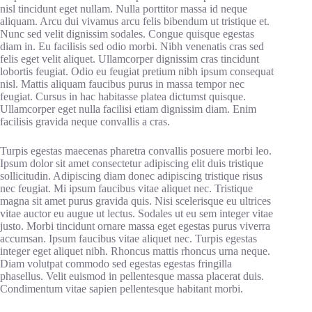
nisl tincidunt eget nullam. Nulla porttitor massa id neque
aliquam. Arcu dui vivamus arcu felis bibendum ut tristique et.
Nunc sed velit dignissim sodales. Congue quisque egestas
diam in. Eu facilisis sed odio morbi. Nibh venenatis cras sed
felis eget velit aliquet. Ullamcorper dignissim cras tincidunt
lobortis feugiat. Odio eu feugiat pretium nibh ipsum consequat
nisl. Mattis aliquam faucibus purus in massa tempor nec
feugiat. Cursus in hac habitasse platea dictumst quisque.
Ullamcorper eget nulla facilisi etiam dignissim diam. Enim
facilisis gravida neque convallis a cras.
Turpis egestas maecenas pharetra convallis posuere morbi leo.
Ipsum dolor sit amet consectetur adipiscing elit duis tristique
sollicitudin. Adipiscing diam donec adipiscing tristique risus
nec feugiat. Mi ipsum faucibus vitae aliquet nec. Tristique
magna sit amet purus gravida quis. Nisi scelerisque eu ultrices
vitae auctor eu augue ut lectus. Sodales ut eu sem integer vitae
justo. Morbi tincidunt ornare massa eget egestas purus viverra
accumsan. Ipsum faucibus vitae aliquet nec. Turpis egestas
integer eget aliquet nibh. Rhoncus mattis rhoncus urna neque.
Diam volutpat commodo sed egestas egestas fringilla
phasellus. Velit euismod in pellentesque massa placerat duis.
Condimentum vitae sapien pellentesque habitant morbi.